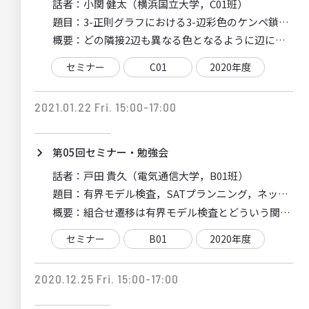
話者：
小関 健太（横浜国立大学，C01班）
題目：
3-正則グラフにおける3-辺彩色のケンペ鎖によ
概要：
どの隣接2辺も異なる色となるように辺に色を割り
セミナー
C01
2020年度
2021.01.22 Fri. 15:00-17:00
第05回セミナー・勉強会
話者：
戸田 貴久（電気通信大学，B01班）
題目：
有界モデル検査，SATプランニング，ネットワ
概要：
組合せ遷移は有界モデル検査とどういう関係にあ
セミナー
B01
2020年度
2020.12.25 Fri. 15:00-17:00