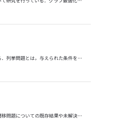
講演者は，グラフ最適化問題についての計算複雑性について研究を行っている．グラフ最適化問題の中で，特徴Pをもつ最大誘導部分グラフ探索問題 (Maximum Induced Subgraph with Property P) がある．例えば，特徴が独立集合であるとき，この問題は最大独立頂点集合問題としてみることができる．グラフGが特徴Pを持ち，グラフGにおいてどの誘導部分グラフも特徴Pを持つとき，その特徴Pは遺伝性があるという．この最大誘導部分グラフ探索問題は，特徴Pが遺伝性を持つとき，一般グラフにおいて近似困難であることが知られている．本講演では，遺伝性を持たない正則性などを特徴とした最大誘導部分グラフ探索問題に対して，入力グラフの構造を制限したときの計算複雑性について紹介する．
組合せ遷移の隣接分野の一つとして列挙問題が挙げられる．列挙問題とは，与えられた条件を満たす解を漏れなく重複なく出力する問題であり，理論計算機科学では基礎的な分野である．列挙問題を解くためのアルゴリズムを構成するためのいくつかのフレームワークがこれまで提案されてきたが，その一つとして超グラフ技法と呼ばれるものがある．超グラフ技法で構成されたアルゴリズムは，解を頂点とする解グラフ上を探索することで解を列挙するものであり，組合せ遷移とつながりが予想される．本講演では，超グラフ技法を用いた列挙アルゴリズムの構成方法について，その概要を紹介する．
主にグラフクラスと幅パラメータの視点から，独立集合遷移問題についての既存結果や未解決問題を紹介します．