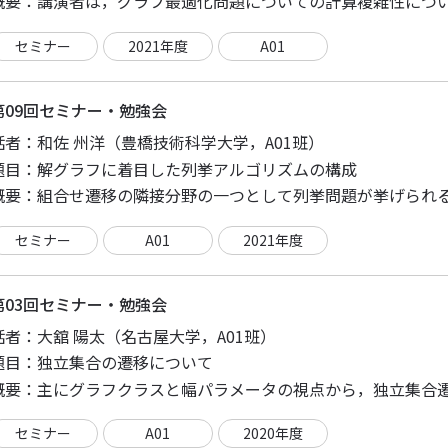
概要：
セミナー
2021年度
A01
第09回セミナー・勉強会
話者：
和佐 州洋（豊橋技術科学大学，A01班）
題目：
解グラフに着目した列挙アルゴリズムの構成
概要：
セミナー
A01
2021年度
第03回セミナー・勉強会
話者：
大舘 陽太（名古屋大学，A01班）
題目：
独立集合の遷移について
概要：
セミナー
A01
2020年度