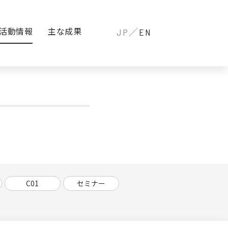
活動情報
主な成果
JP／
EN
C01
セミナー