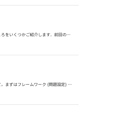
組合せ遷移のアルゴリズムの手法について，代表的なところをいくつかご紹介します．前回の勉強会に参加していなくても構いません．
アルゴリズム理論の観点から見た「組合せ遷移」について，まずはフレームワーク (問題設定) について説明します．その後，今回は，計算困難性の証明について，いくつかご紹介します．