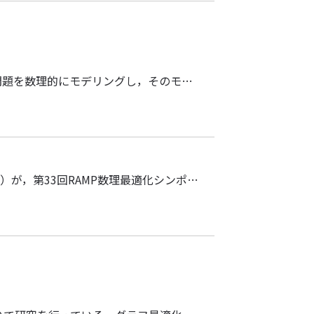
現実世界の問題を解決する一般的手法のひとつとして，問題を数理的にモデリングし，そのモデルに対して最適化アルゴリズムを適用するという方法がある．このような文脈においては，最適化アルゴリズムはひとつの (近似) 最適解を求めることが一般的である．しかしながら，このような数理的モデルは現実世界を正確には反映できておらず，モデルの上でひとつの最適解を得ても，現実世界の問題の解決につながるとは限らない．（近似）最適解を複数求めて，その中から実問題に適するものを選ぶことが考えられるが，一般にそのような解は類似していることが多く，このような目的にはあまり意味をなさない．このような現実世界の問題と数理モデルとの間のギャップを解消するために，複数の「多様な」解を求める研究が行われている．本講演では，組合せ最適化問題における「多様な解」を発見するための最近の取り組みについて紹介する．
A01班の 小林 靖明（京都大学）と 大舘 陽太（名古屋大学）が，第33回RAMP数理最適化シンポジウム (RAMP 2021) にて講演します． 小林 靖明（京都大学, A01班）「疎グラフに対するアルゴリズム的メタ定理」 大舘 陽太（名古屋大学, A01班）「グラフの幅パラメータを用いたアルゴリズム設計について」 参加お申込みは，研究部会のWebサイトをご覧ください． 第33回RAMP数理最適化シンポジウム (RAMP 2021)