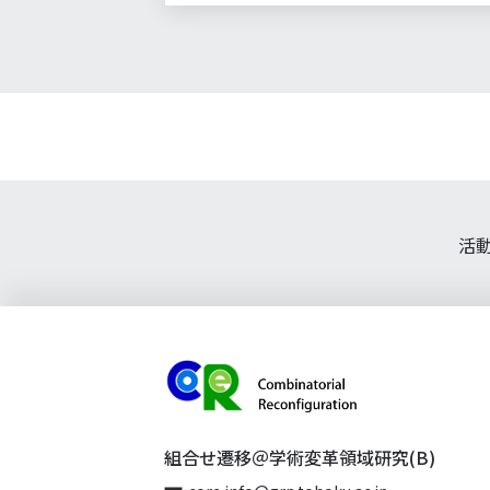
活
組合せ遷移＠学術変革領域研究(B)