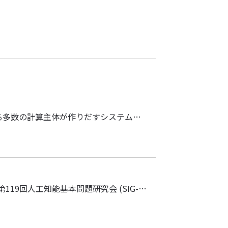
分散システムとは，相互に通信しながら協調して動作する多数の計算主体が作りだすシステムである．個々の計算主体はシステム全体の状況を把握できず，局所的，非同期的，並列的に計算や通信を行う．本講演の前半では，分散システムの通信グラフ上に構成した離散構造の遷移問題を紹介する．近年，独立点集合 [ICALP2019]，頂点彩色 [DISC2018]，全域木 [SSS2021]の分散遷移問題が異なる設定の下で提案されており，これらの結果を紹介する．講演の後半では，モバイルロボットやエージェントなどの自律的に計算，移動を行うモバイル計算主体群が構成する分散システムの遷移問題を紹介する．このような分散システムでは，計算主体の幾何的な配置に着目し，パターン形成問題や再構成問題という名前で遷移可能性が議論されてきた．講演者は近年，遷移列の繰返しや組合せによって探索や脱出といった機能を実現する研究に取り組んでいる．講演後半ではモバイルロボット群のパターン形成問題，モジュールロボットの探索と脱出を紹介する．
和佐 州洋 (豊橋技術科学大学，A01班) が，人工知能学会 第119回人工知能基本問題研究会 (SIG-FPAI) にて招待講演を行います． 2022年1月28日 (金) 11:00 - 12:00 和佐 州洋 (豊橋科学技術大学, A01班）「難しい列挙問題に対するアプローチ」 参加お申込みは，研究会のWebサイトをご覧ください． 第119回人工知能基本問題研究会