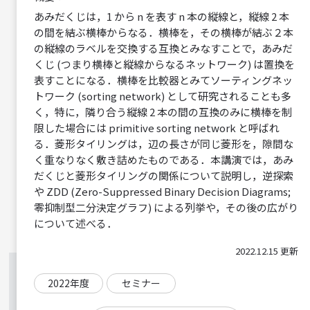
あみだくじは，1 から n を表す n 本の縦線と，縦線 2 本
の間を結ぶ横棒からなる．横棒を，その横棒が結ぶ２本
の縦線のラベルを交換する互換とみなすことで，あみだ
くじ (つまり横棒と縦線からなるネットワーク) は置換を
表すことになる．横棒を比較器とみてソーティングネッ
トワーク (sorting network) として研究されることも多
く，特に，隣り合う縦線 2 本の間の互換のみに横棒を制
限した場合には primitive sorting network と呼ばれ
る．菱形タイリングは，辺の長さが同じ菱形を，隙間な
く重なりなく敷き詰めたものである．本講演では，あみ
だくじと菱形タイリングの関係について説明し，逆探索
や ZDD (Zero-Suppressed Binary Decision Diagrams;
零抑制型二分決定グラフ) による列挙や，その後の広がり
について述べる．
2022.12.15 更新
2022年度
セミナー